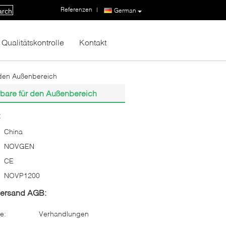
Referenzen
|
German
arch
Qualitätskontrolle
Kontakt
 den Außenbereich
rbare für den Außenbereich
:
China
NOVGEN
CE
NOVP1200
Versand AGB:
e:
Verhandlungen