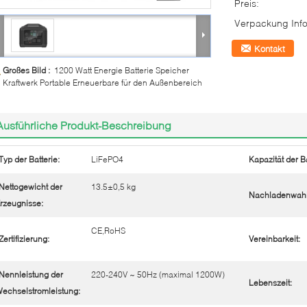
Preis:
Verpackung Info
Kontakt
Großes Bild :
1200 Watt Energie Batterie Speicher
Kraftwerk Portable Erneuerbare für den Außenbereich
Ausführliche Produkt-Beschreibung
Typ der Batterie:
LiFePO4
Kapazität der Ba
Nettogewicht der
13.5±0,5 kg
Nachladenwahl
rzeugnisse:
CE,RoHS
Zertifizierung:
Vereinbarkeit:
Nennleistung der
220-240V ~ 50Hz (maximal 1200W)
Lebenszeit:
echselstromleistung: