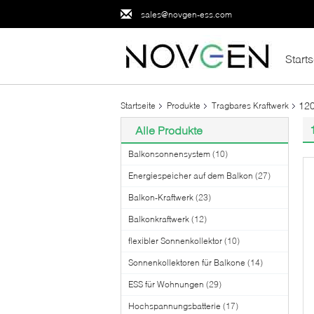
sales@novgen-ess.com
Starts
120
Startseite
Produkte
Tragbares Kraftwerk
Alle Produkte
Balkonsonnensystem
(10)
Energiespeicher auf dem Balkon
(27)
Balkon-Kraftwerk
(23)
Balkonkraftwerk
(12)
flexibler Sonnenkollektor
(10)
Sonnenkollektoren für Balkone
(14)
ESS für Wohnungen
(29)
Hochspannungsbatterie
(17)