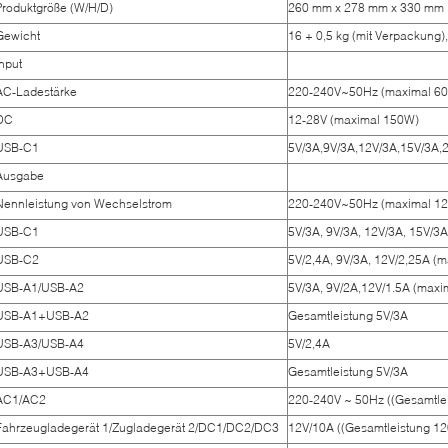
Produktgröße (W/H/D)
260 mm x 278 mm x 330 mm
Gewicht
16 + 0,5 kg (mit Verpackung),
Input
AC-Ladestärke
220-240V~50Hz (maximal 6
DC
12-28V (maximal 150W)
USB-C1
5V/3A,9V/3A,12V/3A,15V/3A,
Ausgabe
Nennleistung von Wechselstrom
220-240V~50Hz (maximal 1
USB-C1
5V/3A, 9V/3A, 12V/3A, 15V/3
USB-C2
5V/2,4A, 9V/3A, 12V/2,25A (
USB-A1/USB-A2
5V/3A, 9V/2A,12V/1.5A (maxi
USB-A1+USB-A2
Gesamtleistung 5V/3A
USB-A3/USB-A4
5V/2,4A
USB-A3+USB-A4
Gesamtleistung 5V/3A
AC1/AC2
220-240V ~ 50Hz ((Gesamtle
Fahrzeugladegerät 1/Zugladegerät 2/DC1/DC2/DC3
12V/10A ((Gesamtleistung 1