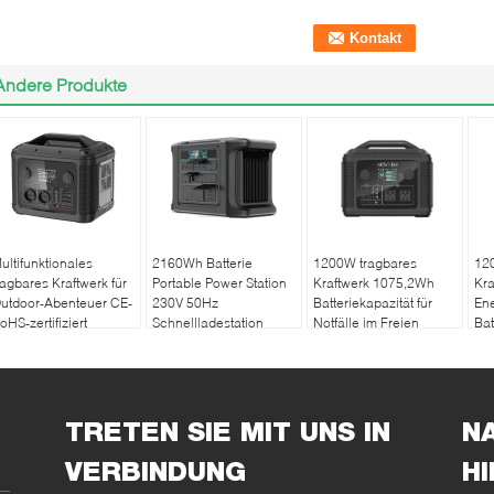
Andere Produkte
ultifunktionales
2160Wh Batterie
1200W tragbares
12
ragbares Kraftwerk für
Portable Power Station
Kraftwerk 1075,2Wh
Kra
utdoor-Abenteuer CE-
230V 50Hz
Batteriekapazität für
Ene
oHS-zertifiziert
Schnellladestation
Notfälle im Freien
Bat
TRETEN SIE MIT UNS IN
N
VERBINDUNG
H