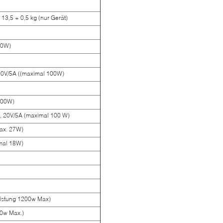
 13,5 + 0,5 kg (nur Gerät)
00W)
20V/5A ((maximal 100W)
200W)
A, 20V/5A (maximal 100 W)
max. 27W)
mal 18W)
istung 1200w Max)
20w Max.)