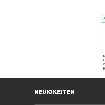
M
t
O
R
NEUIGKEITEN