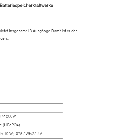
Batteriespeicherkraftwerke
bietet insgesamt 13 Ausgänge.Damit ist er der
ngen..
OVP-1200W
ie (LiFePO4)
 als 10 W;1075.2Wh/22.4V