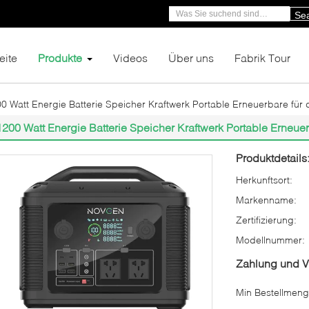
Se
eite
Produkte
Videos
Über uns
Fabrik Tour
0 Watt Energie Batterie Speicher Kraftwerk Portable Erneuerbare für
1200 Watt Energie Batterie Speicher Kraftwerk Portable Erneue
Produktdetails
Herkunftsort:
Markenname:
Zertifizierung:
Modellnummer:
Zahlung und 
Min Bestellmeng