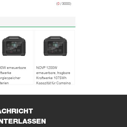
(
0
/ 3000)
00W erneuerbare
NOVP 1200W
ftwerke
erneuerbare, tragbare
rgiespeicher
Kraftwerke 1075Wh
terien
Kapazität für Camping
ACHRICHT
INTERLASSEN