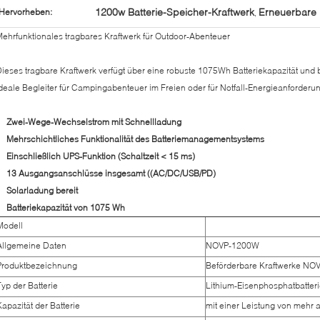
1200w Batterie-Speicher-Kraftwerk
Erneuerbare 
Hervorheben:
,
ehrfunktionales tragbares Kraftwerk für Outdoor-Abenteuer
ieses tragbare Kraftwerk verfügt über eine robuste 1075Wh Batteriekapazität und 
deale Begleiter für Campingabenteuer im Freien oder für Notfall-Energieanforderu
Zwei-Wege-Wechselstrom mit Schnellladung
Mehrschichtliches Funktionalität des Batteriemanagementsystems
Einschließlich UPS-Funktion (Schaltzeit < 15 ms)
13 Ausgangsanschlüsse insgesamt ((AC/DC/USB/PD)
Solarladung bereit
Batteriekapazität von 1075 Wh
Modell
Allgemeine Daten
NOVP-1200W
Produktbezeichnung
Beförderbare Kraftwerke N
Typ der Batterie
Lithium-Eisenphosphatbatter
Kapazität der Batterie
mit einer Leistung von mehr