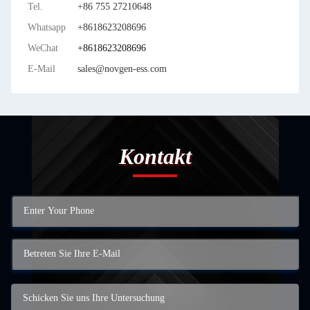
Tel.
+86 755 27210648
Whatsapp
+8618623208696
WeChat
+8618623208696
E-Mail
sales@novgen-ess.com
Kontakt