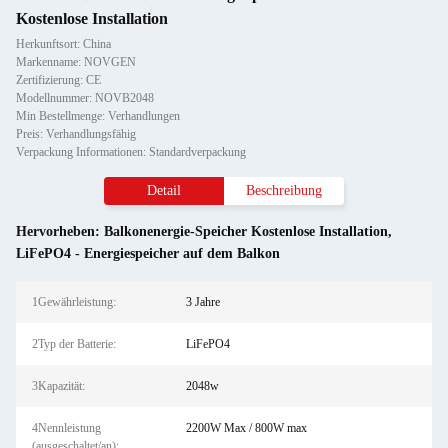
Kostenlose Installation
Herkunftsort: China
Markenname: NOVGEN
Zertifizierung: CE
Modellnummer: NOVB2048
Min Bestellmenge: Verhandlungen
Preis: Verhandlungsfähig
Verpackung Informationen: Standardverpackung
Detail
Beschreibung
Hervorheben:
Balkonenergie-Speicher Kostenlose Installation
,
LiFePO4 - Energiespeicher auf dem Balkon
1Gewährleistung:
3 Jahre
2Typ der Batterie:
LiFePO4
3Kapazität:
2048w
4Nennleistung
2200W Max / 800W max
(ausgeschaltet/an):