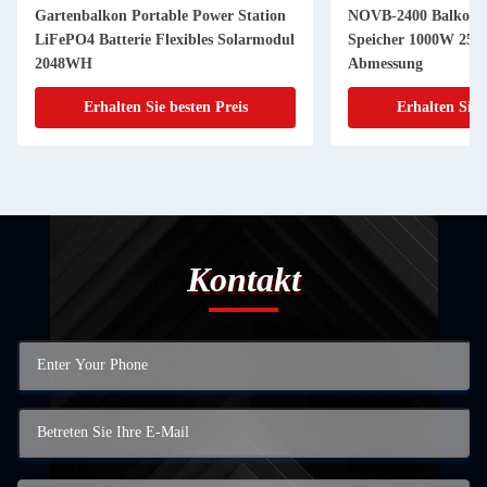
Gartenbalkon Portable Power Station
NOVB-2400 Balkon S
LiFePO4 Batterie Flexibles Solarmodul
Speicher 1000W 25
2048WH
Abmessung
Erhalten Sie besten Preis
Erhalten Sie 
Kontakt