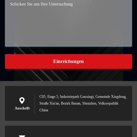
Einreichungen
C05, Etage 5, Industriepark Gaoxingi, Gemeinde Xingdong,
Straße Xin'an, Bezirk Baoan, Shenzhen, Volksrepublik
Anschrift
China