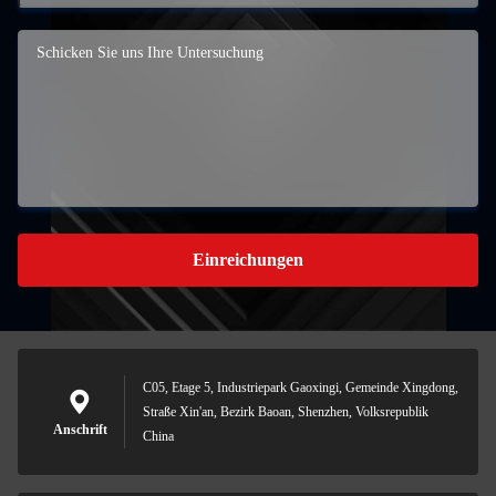
Einreichungen
C05, Etage 5, Industriepark Gaoxingi, Gemeinde Xingdong,
Straße Xin'an, Bezirk Baoan, Shenzhen, Volksrepublik
Anschrift
China