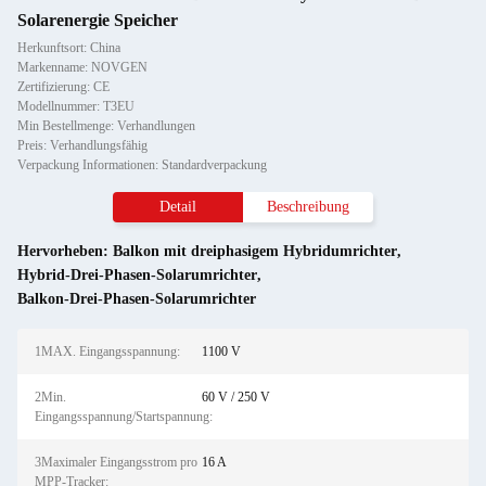
Solarenergie Speicher
Herkunftsort: China
Markenname: NOVGEN
Zertifizierung: CE
Modellnummer: T3EU
Min Bestellmenge: Verhandlungen
Preis: Verhandlungsfähig
Verpackung Informationen: Standardverpackung
Detail
Beschreibung
Hervorheben:
Balkon mit dreiphasigem Hybridumrichter
,
Hybrid-Drei-Phasen-Solarumrichter
,
Balkon-Drei-Phasen-Solarumrichter
1MAX. Eingangsspannung:
1100 V
2Min.
60 V / 250 V
Eingangsspannung/Startspannung:
3Maximaler Eingangsstrom pro
16 A
MPP-Tracker: