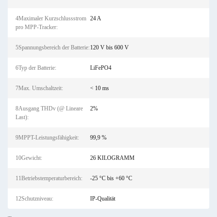
4Maximaler Kurzschlussstrom
24 A
pro MPP-Tracker:
5Spannungsbereich der Batterie:
120 V bis 600 V
6Typ der Batterie:
LiFePO4
7Max. Umschaltzeit:
< 10 ms
8Ausgang THDv (@ Lineare
2%
Last):
9MPPT-Leistungsfähigkeit:
99,9 %
10Gewicht:
26 KILOGRAMM
11Betriebstemperaturbereich:
-25 °C bis +60 °C
12Schutzniveau:
IP-Qualität