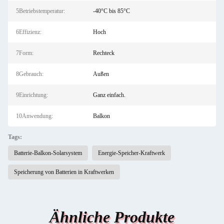
5Betriebstemperatur:
-40°C bis 85°C
6Effizienz:
Hoch
7Form:
Rechteck
8Gebrauch:
Außen
9Einrichtung:
Ganz einfach.
10Anwendung:
Balkon
Tags:
Batterie-Balkon-Solarsystem
Energie-Speicher-Kraftwerk
Speicherung von Batterien in Kraftwerken
Ähnliche Produkte