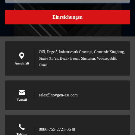
Einreichungen
C05, Etage 5, Industriepark Gaoxingi, Gemeinde Xingdong,
Straße Xin'an, Bezirk Baoan, Shenzhen, Volksrepublik
Anschrift
China
sales@novgen-ess.com
E-mail
0086-755-2721-0648
Telefon