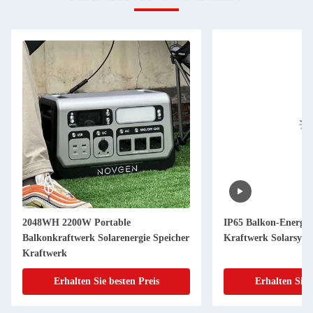
2048WH 2200W Portable
IP65 Balkon-Energies
Balkonkraftwerk Solarenergie Speicher
Kraftwerk Solarsys
Kraftwerk
Erhalten Sie besten Preis
Erhalten Sie 