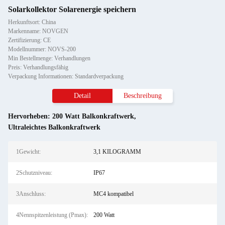
Solarkollektor Solarenergie speichern
Herkunftsort: China
Markenname: NOVGEN
Zertifizierung: CE
Modellnummer: NOVS-200
Min Bestellmenge: Verhandlungen
Preis: Verhandlungsfähig
Verpackung Informationen: Standardverpackung
Detail
Beschreibung
Hervorheben:
200 Watt Balkonkraftwerk
,
Ultraleichtes Balkonkraftwerk
1Gewicht:
3,1 KILOGRAMM
2Schutzniveau:
IP67
3Anschluss:
MC4 kompatibel
4Nennspitzenleistung (Pmax):
200 Watt