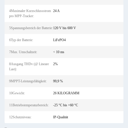
4Maximaler Kurzschlussstrom
24 A
pro MPP-Tracker:
5Spannungsbereich der Batterie:
120 V bis 600 V
6Typ der Batterie:
LiFePO4
7Max. Umschaltzeit:
< 10 ms
8Ausgang THDv (@ Lineare
2%
Last):
9MPPT-Leistungsfähigkeit:
99,9 %
10Gewicht:
26 KILOGRAMM
11Betriebstemperaturbereich:
-25 °C bis +60 °C
12Schutzniveau:
IP-Qualität