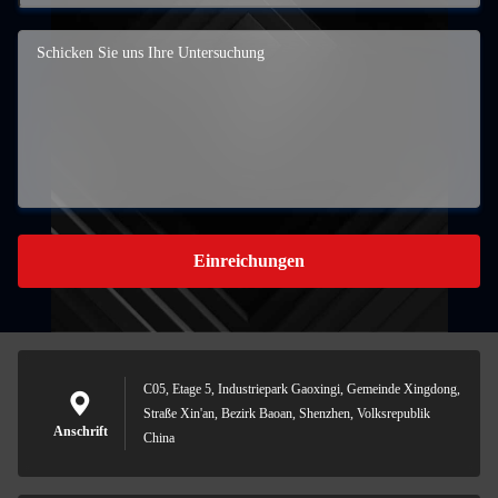
Einreichungen
C05, Etage 5, Industriepark Gaoxingi, Gemeinde Xingdong,
Straße Xin'an, Bezirk Baoan, Shenzhen, Volksrepublik
Anschrift
China