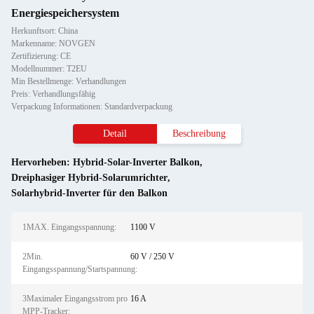
Energiespeichersystem
Herkunftsort: China
Markenname: NOVGEN
Zertifizierung: CE
Modellnummer: T2EU
Min Bestellmenge: Verhandlungen
Preis: Verhandlungsfähig
Verpackung Informationen: Standardverpackung
Detail
Beschreibung
Hervorheben:
Hybrid-Solar-Inverter Balkon
,
Dreiphasiger Hybrid-Solarumrichter
,
Solarhybrid-Inverter für den Balkon
1MAX. Eingangsspannung:
1100 V
2Min.
60 V / 250 V
Eingangsspannung/Startspannung:
3Maximaler Eingangsstrom pro
16 A
MPP-Tracker: