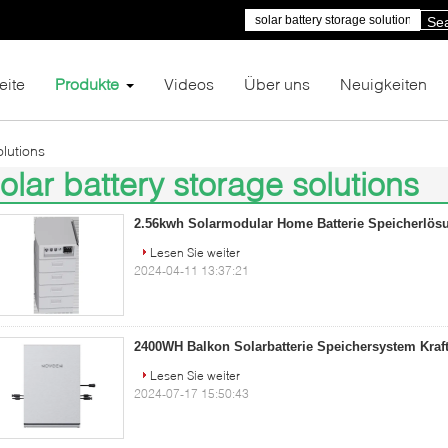
Se
eite
Produkte
Videos
Über uns
Neuigkeiten
olutions
olar battery storage solutions
9)
2.56kwh Solarmodular Home Batterie Speicherlö
Lesen Sie weiter
2024-04-11 13:37:21
2400WH Balkon Solarbatterie Speichersystem Kraf
Lesen Sie weiter
2024-07-17 15:50:43