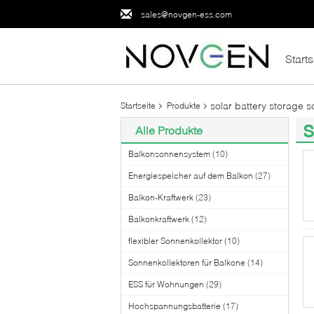
sales@novgen-ess.com
Starts
solar battery storage s
Startseite
Produkte
s
Alle Produkte
(2
Balkonsonnensystem
(10)
Energiespeicher auf dem Balkon
(27)
Balkon-Kraftwerk
(23)
Balkonkraftwerk
(12)
flexibler Sonnenkollektor
(10)
Sonnenkollektoren für Balkone
(14)
ESS für Wohnungen
(29)
Hochspannungsbatterie
(17)