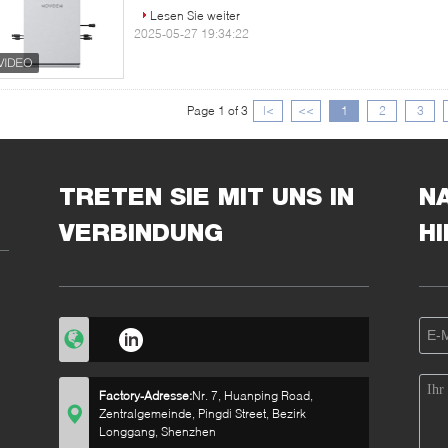
Lesen Sie weiter
2025-05-27 19:34:22
Page 1 of 3
|<
<<
1
2
3
TRETEN SIE MIT UNS IN
N
VERBINDUNG
H
Factory-Adresse:
Nr. 7, Huanping Road,
Zentralgemeinde, Pingdi Street, Bezirk
Longgang, Shenzhen