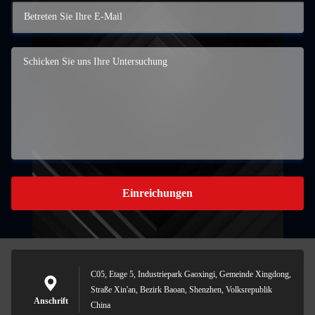
Einreichungen
C05, Etage 5, Industriepark Gaoxingi, Gemeinde Xingdong,
Straße Xin'an, Bezirk Baoan, Shenzhen, Volksrepublik
Anschrift
China